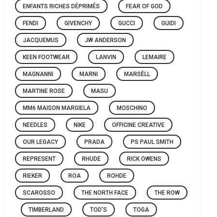
ENFANTS RICHES DÉPRIMÉS
FEAR OF GOD
FENDI
GIVENCHY
GUCCI
GUIDI
JACQUEMUS
JW ANDERSON
KEEN FOOTWEAR
LANVIN
LEMAIRE
MAGNANNI
MARNI
MARSÈLL
MARTINE ROSE
MASU
MM6 MAISON MARGIELA
MOSCHINO
NEEDLES
NIKE
OFFICINE CREATIVE
OUR LEGACY
PRADA
PS PAUL SMITH
REPRESENT
RHUDE
RICK OWENS
RIEKER
ROA
ROHDE
SCAROSSO
THE NORTH FACE
THE ROW
TIMBERLAND
TOD'S
TOGA