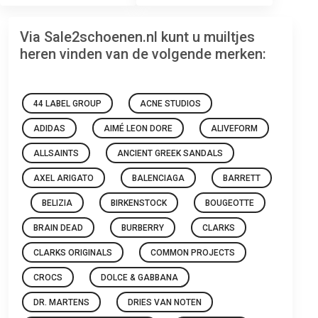
Via Sale2schoenen.nl kunt u muiltjes
heren vinden van de volgende merken:
44 LABEL GROUP
ACNE STUDIOS
ADIDAS
AIMÉ LEON DORE
ALIVEFORM
ALLSAINTS
ANCIENT GREEK SANDALS
AXEL ARIGATO
BALENCIAGA
BARRETT
BELIZIA
BIRKENSTOCK
BOUGEOTTE
BRAIN DEAD
BURBERRY
CLARKS
CLARKS ORIGINALS
COMMON PROJECTS
CROCS
DOLCE & GABBANA
DR. MARTENS
DRIES VAN NOTEN