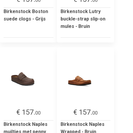
00
00
Birkenstock Boston
Birkenstock Lutry
suede clogs - Grijs
buckle-strap slip-on
mules - Bruin
€ 157.
€ 157.
00
00
Birkenstock Naples
Birkenstock Naples
muiltjes met penny
Wrapped - Bruin