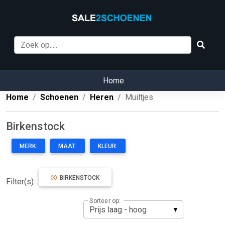
Home
Home
Schoenen
Heren
Muiltjes
Birkenstock
MERK:
MAAT:
KLEUR:
BIRKENSTOCK
Filter(s):
Sorteer op: