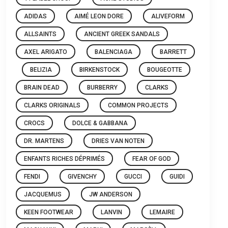
ADIDAS
AIMÉ LEON DORE
ALIVEFORM
ALLSAINTS
ANCIENT GREEK SANDALS
AXEL ARIGATO
BALENCIAGA
BARRETT
BELIZIA
BIRKENSTOCK
BOUGEOTTE
BRAIN DEAD
BURBERRY
CLARKS
CLARKS ORIGINALS
COMMON PROJECTS
CROCS
DOLCE & GABBANA
DR. MARTENS
DRIES VAN NOTEN
ENFANTS RICHES DÉPRIMÉS
FEAR OF GOD
FENDI
GIVENCHY
GUCCI
GUIDI
JACQUEMUS
JW ANDERSON
KEEN FOOTWEAR
LANVIN
LEMAIRE