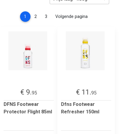
(current)
1
2
3
Volgende pagina
€ 9.
€ 11.
95
95
DFNS Footwear
Dfns Footwear
Protector Flight 85ml
Refresher 150ml