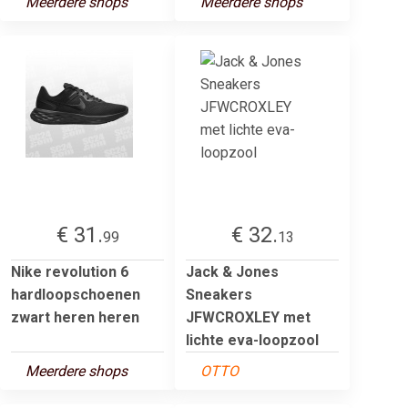
Meerdere shops
Meerdere shops
€ 31.
€ 32.
99
13
Nike revolution 6
Jack & Jones
hardloopschoenen
Sneakers
zwart heren heren
JFWCROXLEY met
lichte eva-loopzool
Meerdere shops
OTTO