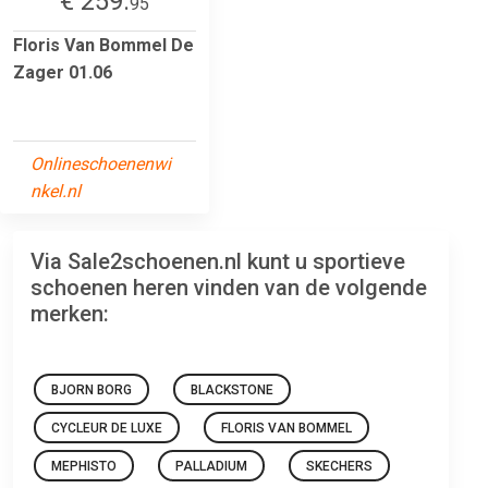
€ 259.
95
Floris Van Bommel De
Zager 01.06
Onlineschoenenwi
nkel.nl
Via Sale2schoenen.nl kunt u sportieve
schoenen heren vinden van de volgende
merken:
BJORN BORG
BLACKSTONE
CYCLEUR DE LUXE
FLORIS VAN BOMMEL
MEPHISTO
PALLADIUM
SKECHERS