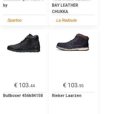
by
BAY LEATHER
CHUKKA
Spartoo
La Redoute
€ 103.
€ 103.
44
95
Bullboxer 456k84158
Rieker Laarzen