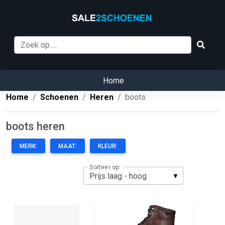
Home
Home
Schoenen
Heren
boots
boots heren
MERK:
MAAT:
KLEUR:
Sorteer op: