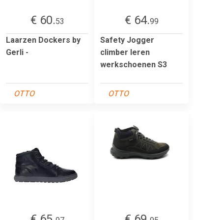
€ 60.
€ 64.
53
99
Laarzen Dockers by
Safety Jogger
Gerli -
climber leren
werkschoenen S3
OTTO
OTTO
€ 65.
€ 69.