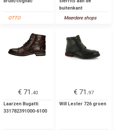
bruin/cognac
sierrits aan de
buitenkant
OTTO
Meerdere shops
€ 71.
€ 71.
40
97
Laarzen Bugatti
Will Lester 726 groen
331782391000-6100