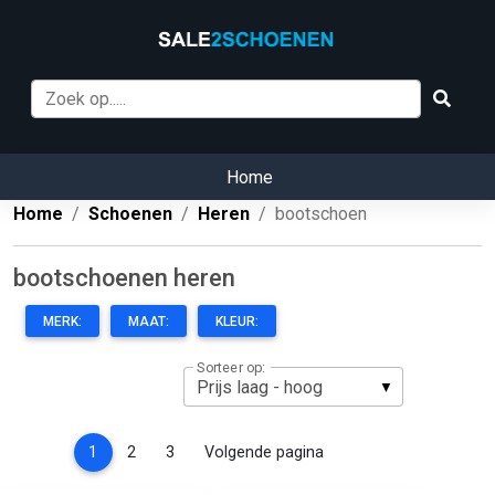
Home
Home
Schoenen
Heren
bootschoen
bootschoenen heren
MERK:
MAAT:
KLEUR:
Sorteer op:
(current)
1
2
3
Volgende pagina