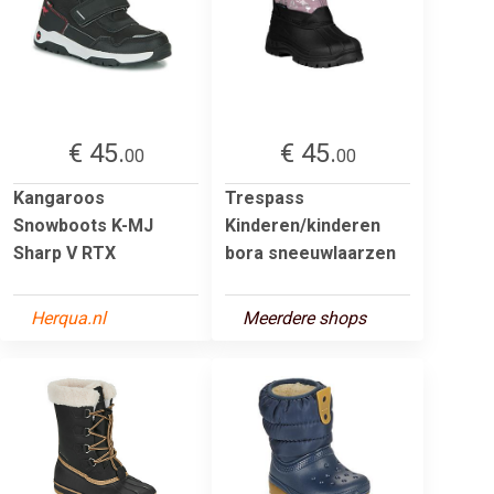
€ 45.
€ 45.
00
00
Kangaroos
Trespass
Snowboots K-MJ
Kinderen/kinderen
Sharp V RTX
bora sneeuwlaarzen
Herqua.nl
Meerdere shops