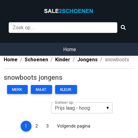
Home
Home
Schoenen
Kinder
Jongens
snowboots
snowboots jongens
MERK:
MAAT:
KLEUR:
Sorteer op:
(current)
1
2
3
Volgende pagina