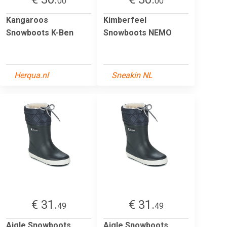
00
00
Kangaroos
Kimberfeel
Snowboots K-Ben
Snowboots NEMO
Herqua.nl
Sneakin NL
€ 31.
€ 31.
49
49
Aigle Snowboots
Aigle Snowboots