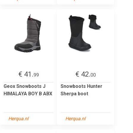
€ 41.
€ 42.
99
00
Geox Snowboots J
Snowboots Hunter
HIMALAYA BOY B ABX
Sherpa boot
Herqua.nl
Herqua.nl