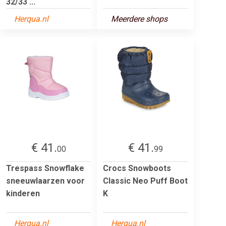
32/33 ...
Herqua.nl
Meerdere shops
€ 41.
€ 41.
00
99
Trespass Snowflake
Crocs Snowboots
sneeuwlaarzen voor
Classic Neo Puff Boot
kinderen
K
Herqua.nl
Herqua.nl