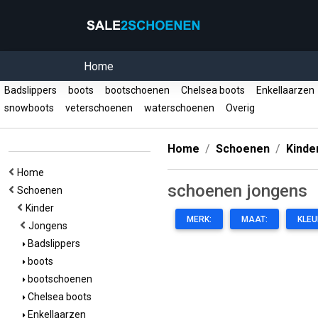
Home
Badslippers
boots
bootschoenen
Chelsea boots
Enkellaarze
snowboots
veterschoenen
waterschoenen
Overig
Home
Schoenen
Kinde
Home
schoenen jongens
Schoenen
Kinder
MERK:
MAAT:
KLEU
Jongens
Badslippers
boots
bootschoenen
Chelsea boots
Enkellaarzen