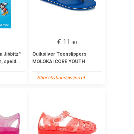
€ 11
0
.90
 Jibbitz™
Quiksilver Teenslippers
 speld...
MOLOKAI CORE YOUTH
Shoesbyboudewijns.nl