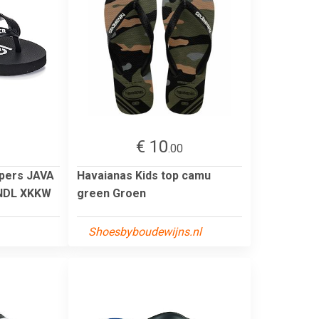
€ 10
.00
ppers JAVA
Havaianas Kids top camu
NDL XKKW
green Groen
Shoesbyboudewijns.nl