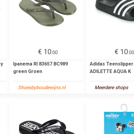
€ 10
€ 10
.00
.0
ey
Ipanema RI 83657 BC989
Adidas Teenslipper
green Groen
ADILETTE AQUA K
Shoesbyboudewijns.nl
Meerdere shops