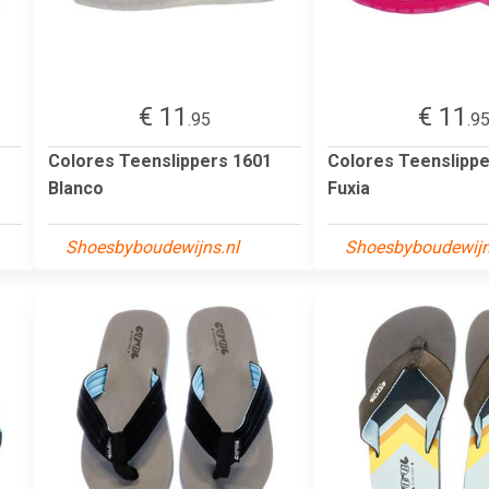
€ 11
€ 11
.95
.9
Colores Teenslippers 1601
Colores Teenslippe
Blanco
Fuxia
Shoesbyboudewijns.nl
Shoesbyboudewijn