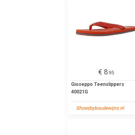
€ 8
.95
Gioseppo Teenslippers
40021G
Shoesbyboudewijns.nl