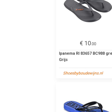
€ 10
.00
Ipanema RI 83657 BC988 gr
Grijs
Shoesbyboudewijns.nl