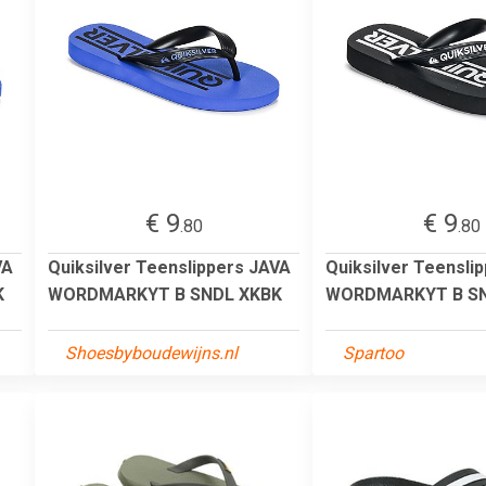
€ 9
€ 9
.80
.80
VA
Quiksilver Teenslippers JAVA
Quiksilver Teensli
K
WORDMARKYT B SNDL XKBK
WORDMARKYT B S
Shoesbyboudewijns.nl
Spartoo