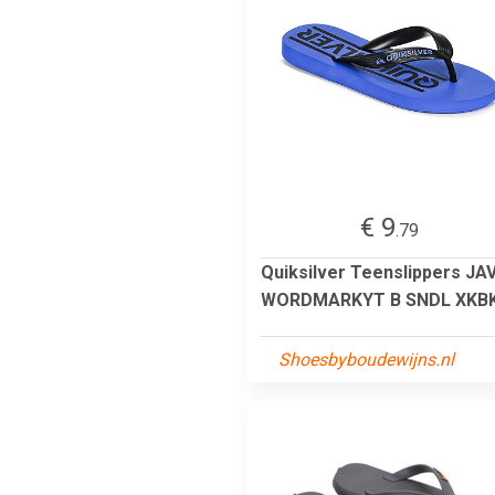
€ 9
.79
Quiksilver Teenslippers JA
WORDMARKYT B SNDL XKB
Shoesbyboudewijns.nl