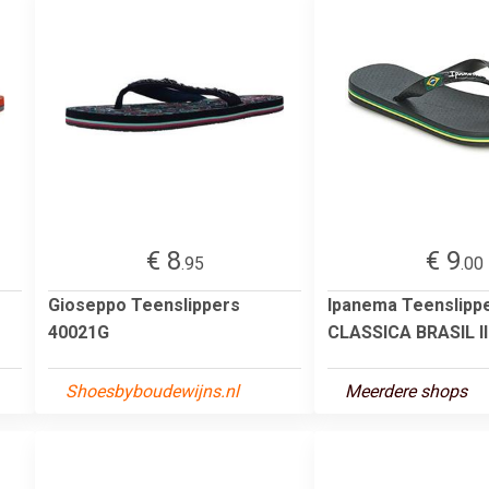
€ 8
€ 9
.95
.00
Gioseppo Teenslippers
Ipanema Teenslipp
40021G
CLASSICA BRASIL II
Shoesbyboudewijns.nl
Meerdere shops