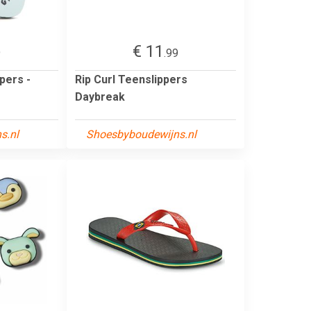
€ 11
9
.99
pers -
Rip Curl Teenslippers
Daybreak
s.nl
Shoesbyboudewijns.nl