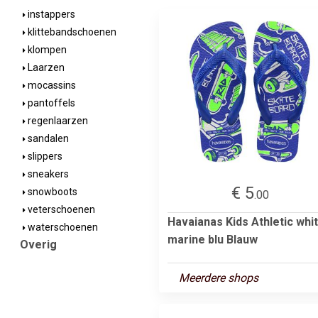
instappers
klittebandschoenen
klompen
Laarzen
mocassins
pantoffels
regenlaarzen
sandalen
slippers
sneakers
€ 5
snowboots
.00
veterschoenen
Havaianas Kids Athletic whi
waterschoenen
marine blu Blauw
Overig
Meerdere shops