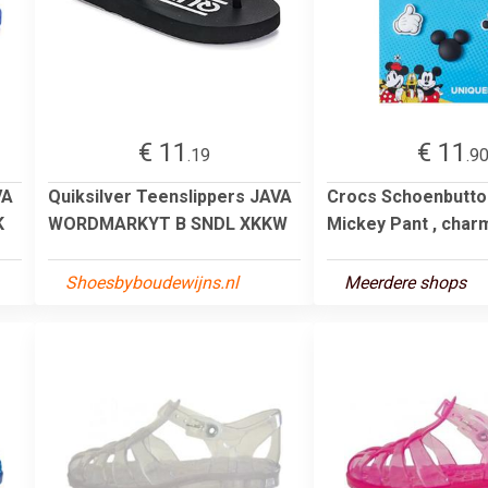
€ 11
€ 11
.19
.9
VA
Quiksilver Teenslippers JAVA
Crocs Schoenbutton
K
WORDMARKYT B SNDL XKKW
Mickey Pant , charm,
Shoesbyboudewijns.nl
Meerdere shops