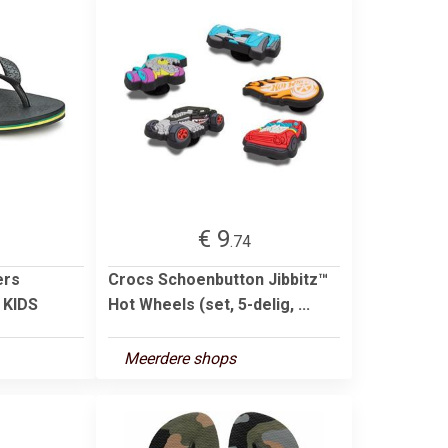
€ 9
.74
ers
Crocs Schoenbutton Jibbitz™
 KIDS
Hot Wheels (set, 5-delig, ...
Meerdere shops