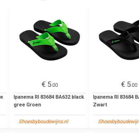
€ 5
€ 5
.00
.00
te
Ipanema RI 83684 BA632 black
Ipanema RI 83684 B
gree Groen
Zwart
Shoesbyboudewijns.nl
Shoesbyboudewijn