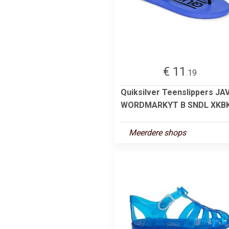
€ 11
.19
Quiksilver Teenslippers JA
WORDMARKYT B SNDL XKB
Meerdere shops