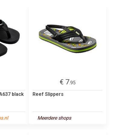
€ 7
.95
A637 black
Reef Slippers
s.nl
Meerdere shops