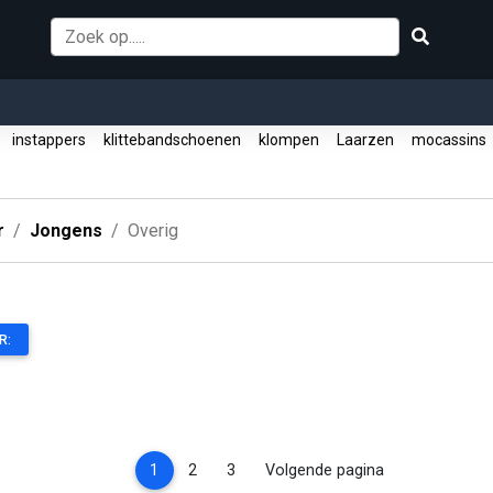
n
instappers
klittebandschoenen
klompen
Laarzen
mocassins
r
Jongens
Overig
R:
(current)
1
2
3
Volgende pagina