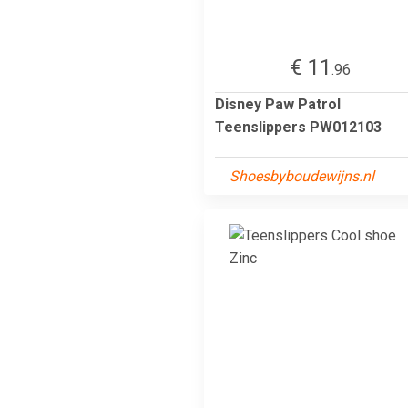
€ 11
.96
Disney Paw Patrol
Teenslippers PW012103
Shoesbyboudewijns.nl