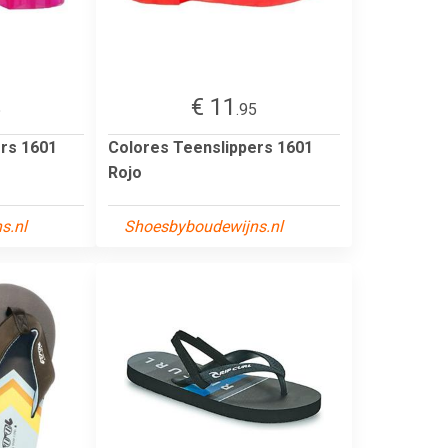
€ 11
5
.95
rs 1601
Colores Teenslippers 1601
Rojo
s.nl
Shoesbyboudewijns.nl