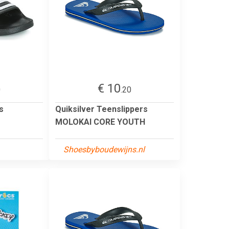
€ 10
0
.20
s
Quiksilver Teenslippers
MOLOKAI CORE YOUTH
Shoesbyboudewijns.nl