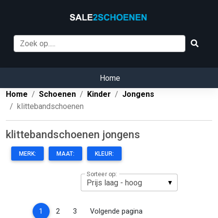
Home
Home
Schoenen
Kinder
Jongens
klittebandschoenen
klittebandschoenen jongens
MERK:
MAAT:
KLEUR:
Sorteer op:
(current)
1
2
3
Volgende pagina