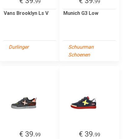
€ 39.
€ 39.
99
99
Vans Brooklyn Ls V
Munich G3 Low
Durlinger
Schuurman
Schoenen
€ 39.
€ 39.
99
99