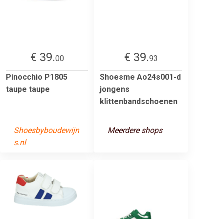
€ 39.
€ 39.
00
93
Pinocchio P1805
Shoesme Ao24s001-d
taupe taupe
jongens
klittenbandschoenen
Shoesbyboudewijn
Meerdere shops
s.nl