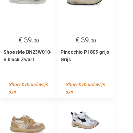
€ 39.
€ 39.
00
00
ShoesMe BN23W010-
Pinocchio P1805 grijs
B black Zwart
Grijs
Shoesbyboudewijn
Shoesbyboudewijn
s.nl
s.nl