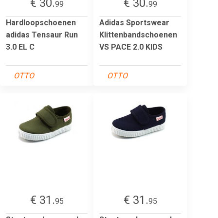
€ 30.
€ 30.
99
99
Hardloopschoenen
Adidas Sportswear
adidas Tensaur Run
Klittenbandschoenen
3.0 EL C
VS PACE 2.0 KIDS
OTTO
OTTO
€ 31.
€ 31.
95
95