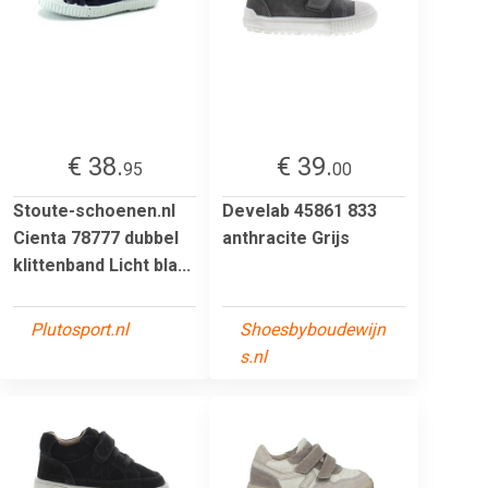
€ 38.
€ 39.
95
00
Stoute-schoenen.nl
Develab 45861 833
Cienta 78777 dubbel
anthracite Grijs
klittenband Licht bla...
Plutosport.nl
Shoesbyboudewijn
s.nl