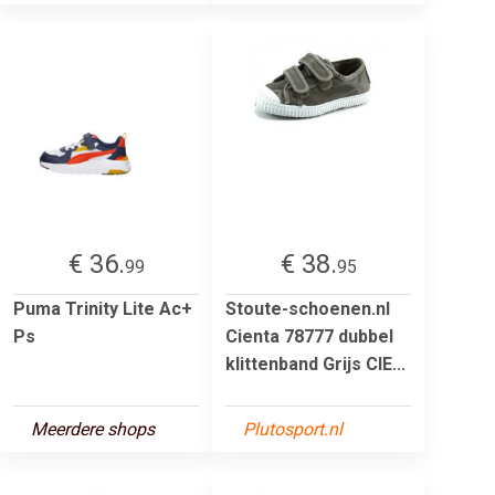
€ 36.
€ 38.
99
95
Puma Trinity Lite Ac+
Stoute-schoenen.nl
Ps
Cienta 78777 dubbel
klittenband Grijs CIE...
Meerdere shops
Plutosport.nl