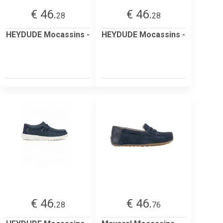
€ 46.
€ 46.
28
28
HEYDUDE Mocassins -
HEYDUDE Mocassins -
€ 46.
€ 46.
28
76