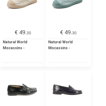
€ 49.
€ 49.
30
30
Natural World
Natural World
Mocassins -
Mocassins -