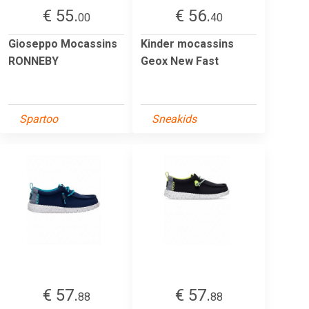
€ 55.
€ 56.
00
40
Gioseppo Mocassins
Kinder mocassins
RONNEBY
Geox New Fast
Spartoo
Sneakids
€ 57.
€ 57.
88
88