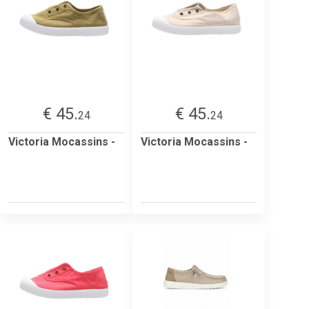
€ 45.
€ 45.
24
24
Victoria Mocassins -
Victoria Mocassins -