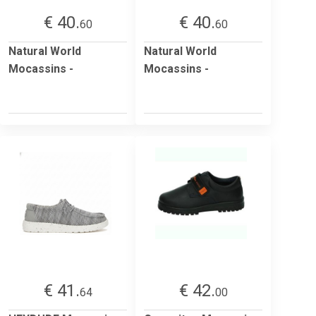
€ 40.
€ 40.
60
60
Natural World
Natural World
Mocassins -
Mocassins -
€ 41.
€ 42.
64
00