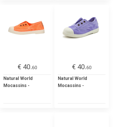
€ 40.
€ 40.
60
60
Natural World
Natural World
Mocassins -
Mocassins -