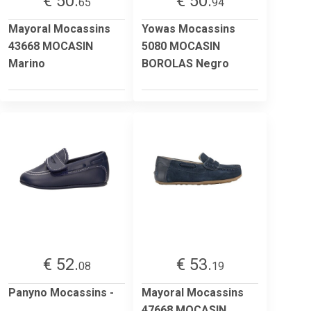
€ 50.
€ 50.
65
94
Mayoral Mocassins
Yowas Mocassins
43668 MOCASIN
5080 MOCASIN
Marino
BOROLAS Negro
€ 52.
€ 53.
08
19
Panyno Mocassins -
Mayoral Mocassins
47668 MOCASIN