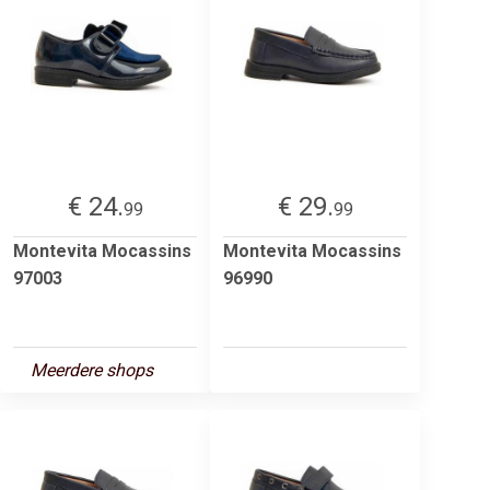
€ 24.
€ 29.
99
99
Montevita Mocassins
Montevita Mocassins
97003
96990
Meerdere shops