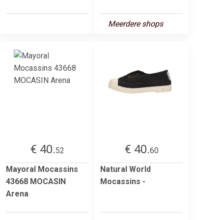
Meerdere shops
€ 40.
€ 40.
52
60
Mayoral Mocassins
Natural World
43668 MOCASIN
Mocassins -
Arena