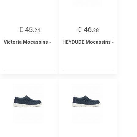
€ 45.
€ 46.
24
28
Victoria Mocassins -
HEYDUDE Mocassins -