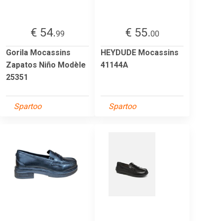
€ 54.
€ 55.
99
00
Gorila Mocassins
HEYDUDE Mocassins
Zapatos Niño Modèle
41144A
25351
Spartoo
Spartoo