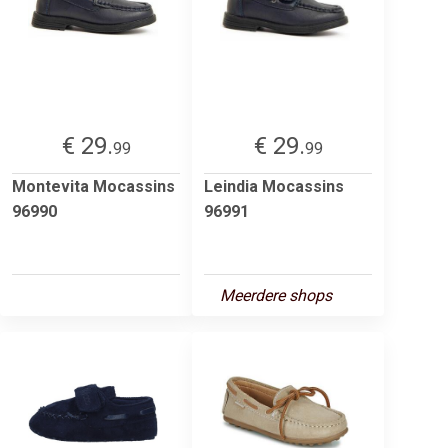
€ 29.
€ 29.
99
99
Montevita Mocassins
Leindia Mocassins
96990
96991
Meerdere shops