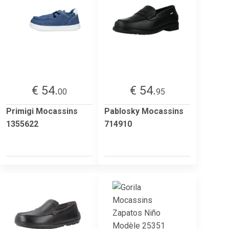
€ 54.
€ 54.
00
95
Primigi Mocassins
Pablosky Mocassins
1355622
714910