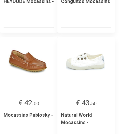
HEYDUDE Mocassins -
Conguitos Mocassins
-
€ 42.
€ 43.
00
50
Mocassins Pablosky -
Natural World
Mocassins -