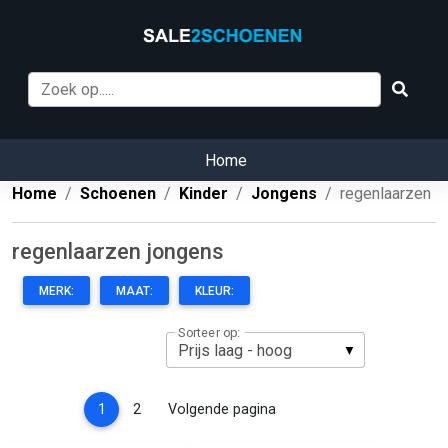
Home
Home
Schoenen
Kinder
Jongens
regenlaarzen
regenlaarzen jongens
MERK:
MAAT:
KLEUR:
Sorteer op:
(current)
1
2
Volgende pagina