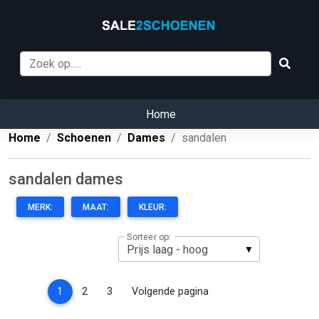
Home
Home
Schoenen
Dames
sandalen
sandalen dames
MERK:
MAAT:
KLEUR:
Sorteer op:
(current)
1
2
3
Volgende pagina