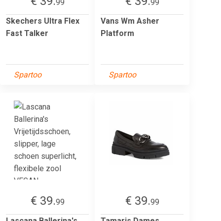
€ 39.
€ 39.
99
99
Skechers Ultra Flex
Vans Wm Asher
Fast Talker
Platform
Spartoo
Spartoo
€ 39.
€ 39.
99
99
Lascana Ballerina's
Tamaris Dames