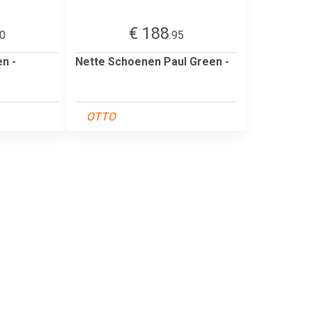
€ 188
90
.95
n -
Nette Schoenen Paul Green -
OTTO