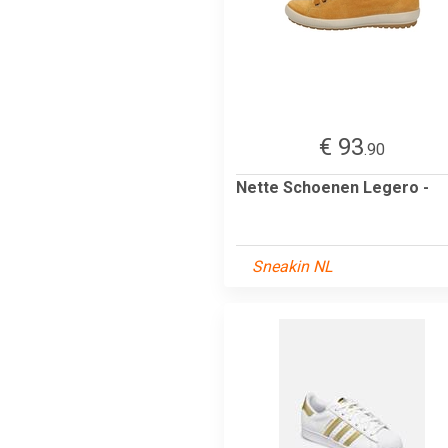
€ 93
.90
Nette Schoenen Legero -
Sneakin NL