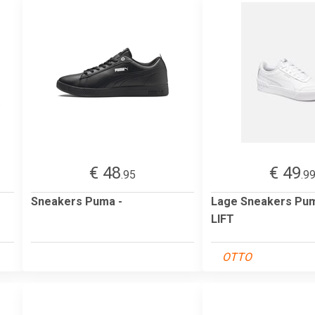
€ 48
€ 49
.95
.9
Sneakers Puma -
Lage Sneakers Pu
LIFT
OTTO