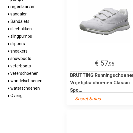
regenlaarzen
sandalen
Sandalets
sleehakken
slingpumps
slippers
sneakers
snowboots
€ 57
.95
veterboots
veterschoenen
BRÜTTING Runningschoene
wandelschoenen
Vrijetijdsschoenen Classic
waterschoenen
Spo...
Overig
Secret Sales