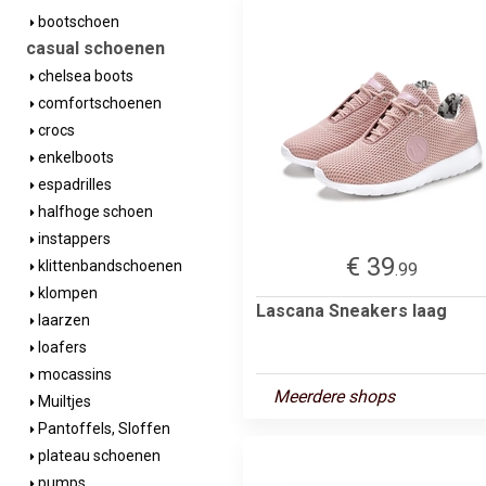
bootschoen
casual schoenen
chelsea boots
comfortschoenen
crocs
enkelboots
espadrilles
halfhoge schoen
instappers
€ 39
klittenbandschoenen
.99
klompen
Lascana Sneakers laag
laarzen
loafers
mocassins
Meerdere shops
Muiltjes
Pantoffels, Sloffen
plateau schoenen
pumps