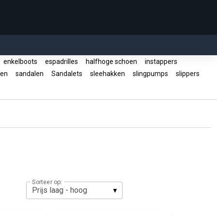
enkelboots
espadrilles
halfhoge schoen
instappers
zen
sandalen
Sandalets
sleehakken
slingpumps
slippers
Sorteer op: