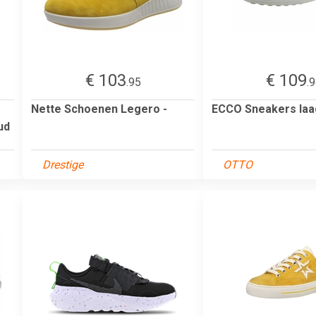
€ 103
€ 109
.95
.
Nette Schoenen Legero -
ECCO Sneakers laa
ud
Drestige
OTTO