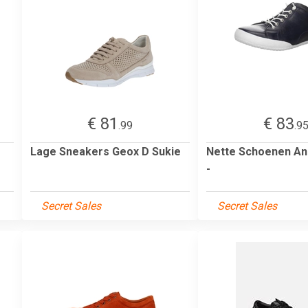
€ 81
€ 83
.99
.9
Lage Sneakers Geox D Sukie
Nette Schoenen An
-
Secret Sales
Secret Sales