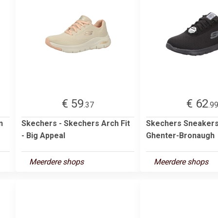
€ 59
€ 62
.37
.9
n
Skechers - Skechers Arch Fit
Skechers Sneakers
- Big Appeal
Ghenter-Bronaugh
Meerdere shops
Meerdere shops