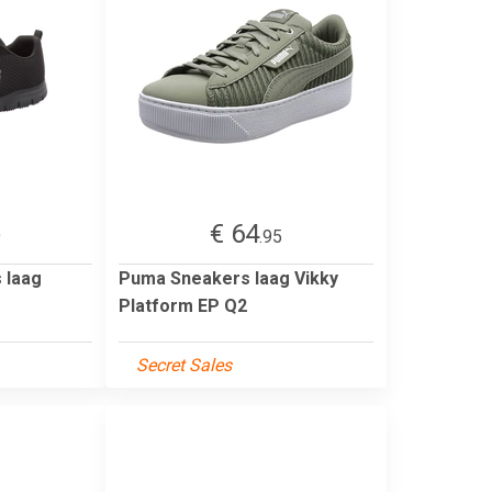
€ 64
9
.95
 laag
Puma Sneakers laag Vikky
Platform EP Q2
Secret Sales