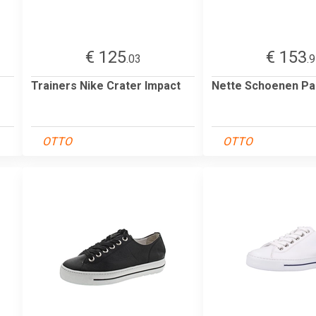
€ 125
€ 153
.03
.
Trainers Nike Crater Impact
Nette Schoenen Pau
OTTO
OTTO