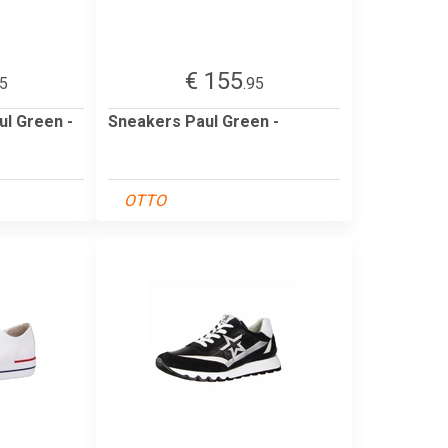
€ 155
95
.95
l Green -
Sneakers Paul Green -
OTTO