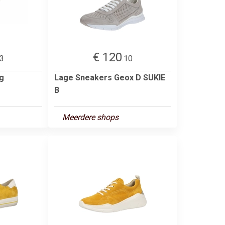
€ 120
93
.10
g
Lage Sneakers Geox D SUKIE
B
Meerdere shops