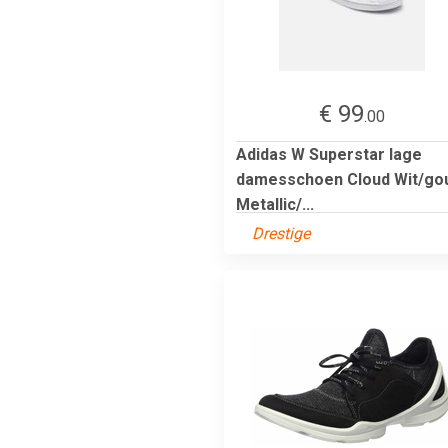
€ 99
.00
Adidas W Superstar lage
damesschoen Cloud Wit/go
Metallic/...
Drestige