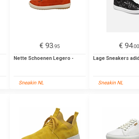
€ 93
€ 94
.95
.0
Nette Schoenen Legero -
Lage Sneakers adi
Sneakin NL
Sneakin NL