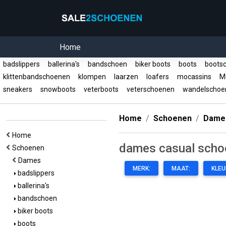
Home
badslippers
ballerina's
bandschoen
biker boots
boots
boots
klittenbandschoenen
klompen
laarzen
loafers
mocassins
Mu
sneakers
snowboots
veterboots
veterschoenen
wandelscho
Home
Schoenen
Dame
Home
dames casual scho
Schoenen
Dames
MERK:
MAAT:
KLEU
badslippers
ballerina's
bandschoen
biker boots
boots