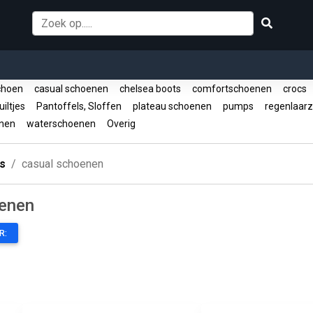
choen
casual schoenen
chelsea boots
comfortschoenen
crocs
iltjes
Pantoffels, Sloffen
plateau schoenen
pumps
regenlaar
enen
waterschoenen
Overig
s
casual schoenen
enen
R: