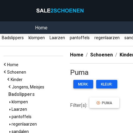
Home
Badslippers
klompen
Laarzen
pantoffels
regenlaarzen
sand
Home
Schoenen
Kinde
Home
Puma
Schoenen
Kinder
MERK:
KLEUR:
Jongens, Meisjes
Badslippers
klompen
PUMA
Filter(s):
Laarzen
pantoffels
regenlaarzen
sandalen