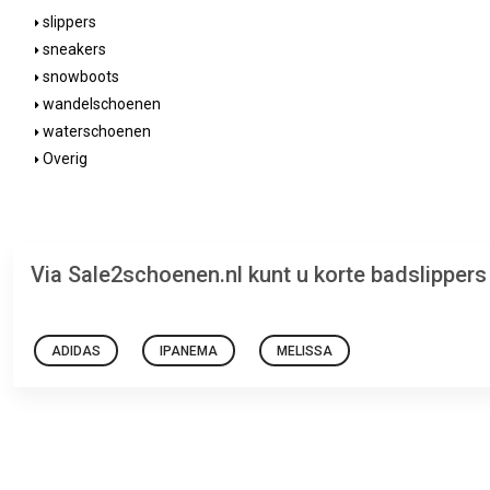
slippers
sneakers
snowboots
wandelschoenen
waterschoenen
Overig
Via Sale2schoenen.nl kunt u korte badslipper
ADIDAS
IPANEMA
MELISSA