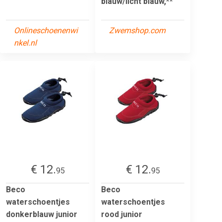
blauw/licht blauw,**
Onlineschoenenwi
Zwemshop.com
nkel.nl
€ 12.
€ 12.
95
95
Beco
Beco
waterschoentjes
waterschoentjes
donkerblauw junior
rood junior