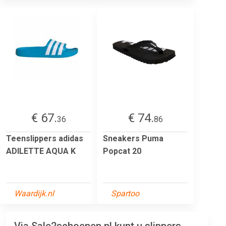
€ 67.
€ 74.
36
86
Teenslippers adidas
Sneakers Puma
ADILETTE AQUA K
Popcat 20
Waardijk.nl
Spartoo
Via Sale2schoenen.nl kunt u slippers