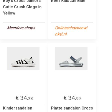
Boy's Crocs Juniors
Reef Kids Ahi Blue
Cutie Crush Clogs in
Yellow
Meerdere shops
Onlineschoenenwi
nkel.nl
€ 34.
€ 34.
28
99
Kindersandalen
Platte sandalen Crocs