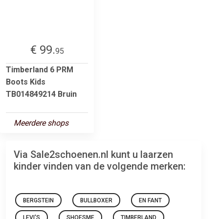
€ 99.
95
Timberland 6 PRM
Boots Kids
TB014849214 Bruin
Meerdere shops
Via Sale2schoenen.nl kunt u laarzen
kinder vinden van de volgende merken:
BERGSTEIN
BULLBOXER
EN FANT
LEVI'S
SHOESME
TIMBERLAND