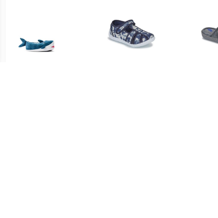
€ 19.99
€ 16.10
Warme slofjes, haai
Pantoffels TULLIO
Pant
€ 12.99
€ 12.99
Super Mario Bros kinder
Pokémon Pikachu kinder