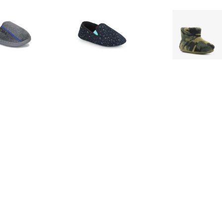
€ 13.90
€ 14.90
€ 10.
offels D BYRONCAT C
Pantoffels D PERSIA C
Thu!s kinder s
camouflage
€ 14.00
€ 14.69
€ 13.
Pantoffels TAXO
Pantoffels FELINDRA
Babyslofjes 2