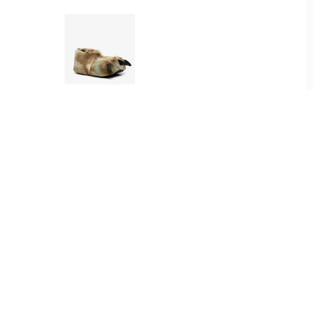
39
€ 10.39
loffen met
Thu!s kinder pantoffels
 print
dierenpoot
99
€ 24.95
7C1-CAMEL
Bardossa sokpantoffels