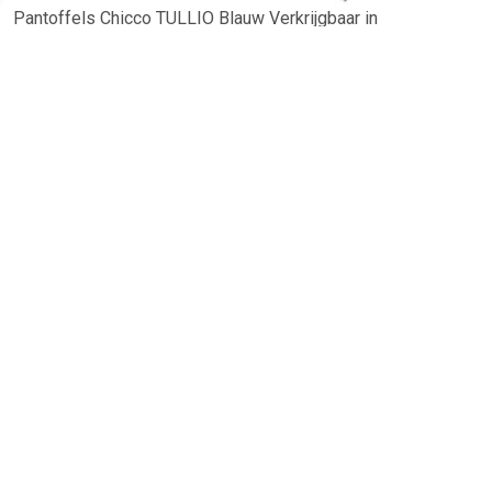
Pantoffels Chicco TULLIO Blauw Verkrijgbaar in
jongensmaat. 18,19,20,21,22,30.
TERUG
Algemeen
Koopadvies, FAQ over?
Privacy Policy
Cookies
Disclaimer
Zakelijk