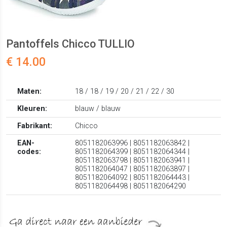
Pantoffels Chicco TULLIO
€ 14.00
Maten:
18 / 18 / 19 / 20 / 21 / 22 / 30
Kleuren:
blauw / blauw
Fabrikant:
Chicco
EAN-
8051182063996 | 8051182063842 |
codes:
8051182064399 | 8051182064344 |
8051182063798 | 8051182063941 |
8051182064047 | 8051182063897 |
8051182064092 | 8051182064443 |
8051182064498 | 8051182064290