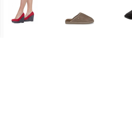
€ 3.99
€ 59.95
Dames Wedge Heel
Warmbat Muil Heren
Bo
sleehak Pumps 2.351901
Grijs/Taupe
7620
€ 31.99
€ 3.99
Dames Pantoffels - Zwart
Dames Wedge Heel
sleehak Pumps 2.351901
I