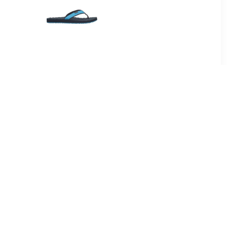
08
€ 12.76
ogs Dames -
Way slippers
Dames
52
€ 23.01
ide W
Clogs in klassieke vorm