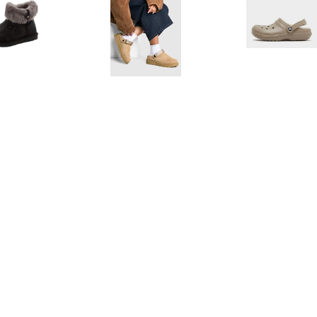
€ 34.99
€ 29.50
€ 57.
ots zonder sluiting
Hakken Met Hielbandjes,
Crocs Lined Cl
JENNER MID JR
Sand
Brown - 
€ 24.95
€ 49.99
€ 19.
Women's Martha
Classic Clog Dames -
Sloane Sl
llustration Sock -
Purple - Dames