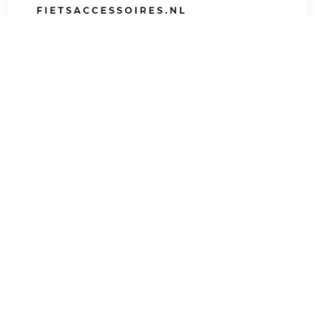
€ 198.99
Verzenden: € 6.95
2
Op zoek naar een paar betrouwbare, warme
veiligheidslaarzen℃ De Sixton Peak Montana Wol is een
uitstekende keuze! Sterk, licht en flexibel. Antislip loopzool
vermindert kans op uitglijden. Wollen voering en isolerende
inlegzool voor warme voeten. Sixton Peak Montana
werklaarzen zijn S3 gecertificeerd en voldoen aan strenge
veiligheidseisen. Zo hebben ze een composiet
veiligheidsneus en kevlar anti-perforatie tussenzool voor
bescherming tegen scherpe voorwerpen. Deze laarzen zijn
sterk, robuust, licht en flexibel. Daarnaast hebben deze
veiligheidslaarzen antislipzolen om uitglijden te voorkomen