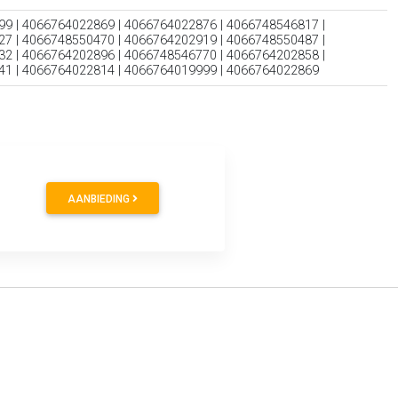
9 | 4066764022869 | 4066764022876 | 4066748546817 |
7 | 4066748550470 | 4066764202919 | 4066748550487 |
2 | 4066764202896 | 4066748546770 | 4066764202858 |
41 | 4066764022814 | 4066764019999 | 4066764022869
AANBIEDING