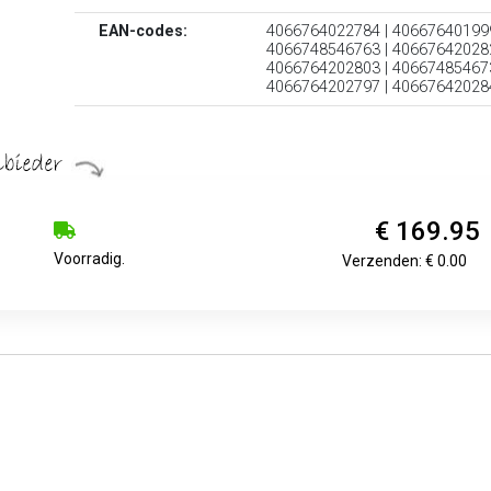
EAN-codes:
4066764022784 | 406676401999
4066748546763 | 406676420282
4066764202803 | 406674854673
4066764202797 | 40667642028
€ 169.95
Voorradig.
Verzenden: € 0.00