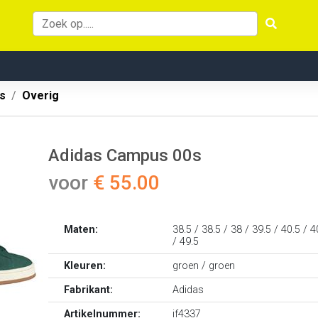
s
Overig
Adidas Campus 00s
voor
€ 55.00
Maten:
38.5 / 38.5 / 38 / 39.5 / 40.5 / 4
/ 49.5
Kleuren:
groen / groen
Fabrikant:
Adidas
Artikelnummer:
if4337