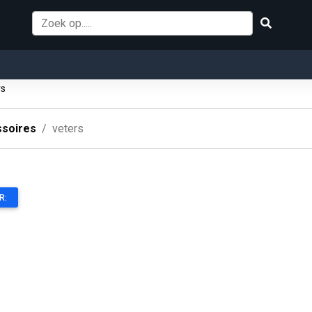
rs
soires
veters
R: