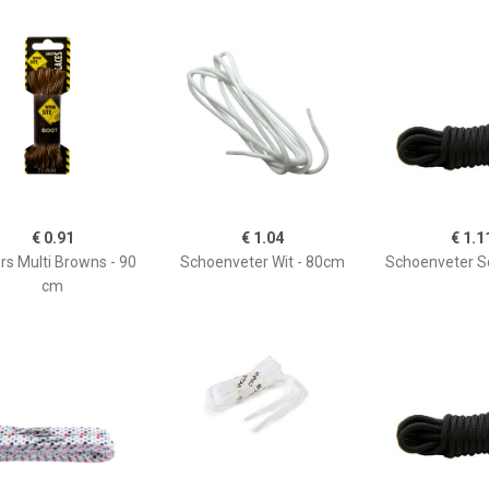
€ 0.91
€ 1.04
€ 1.1
rs Multi Browns - 90
Schoenveter Wit - 80cm
Schoenveter S
cm