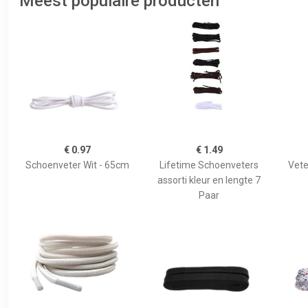
Meest populaire producten
€ 0.97
€ 1.49
Schoenveter Wit - 65cm
Lifetime Schoenveters
Vete
assorti kleur en lengte 7
Paar