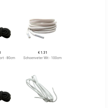
1
€ 1.31
ort - 80cm
Schoenveter Wit - 100cm