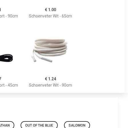
1
€ 1.00
ort - 90cm
Schoenveter Wit - 65cm
7
€ 1.24
ort - 45cm
Schoenveter Wit - 90cm
ATHAN
OUT OF THE BLUE
SALOMON