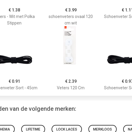
€ 1.38
€ 3.99
€ 1.1
ers - Wit met Polka
schoenveters ovaal 120
Schoenveter S
Stippen
cm wit
€ 0.91
€ 2.39
€ 0.9
enveter Sort - 45cm
Veters 120 Cm
Schoenveter S
nden van de volgende merken:
HEMA
LIFETIME
LOCK LACES
MERKLOOS
N