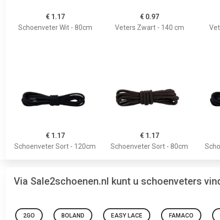
€ 1.17
€ 0.97
Schoenveter Wit - 80cm
Veters Zwart - 140 cm
Vet
€ 1.17
€ 1.17
Schoenveter Sort - 120cm
Schoenveter Sort - 80cm
Scho
Via Sale2schoenen.nl kunt u schoenveters vi
2GO
BOLAND
EASY LACE
FAMACO