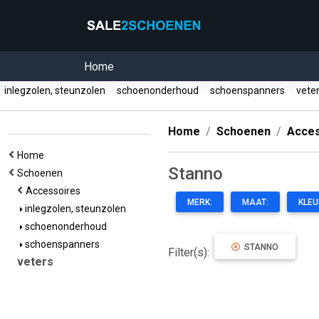
Home
inlegzolen, steunzolen
schoenonderhoud
schoenspanners
vete
Home
Schoenen
Acces
Home
Stanno
Schoenen
Accessoires
MERK:
MAAT:
KLEU
inlegzolen, steunzolen
schoenonderhoud
schoenspanners
STANNO
Filter(s):
veters