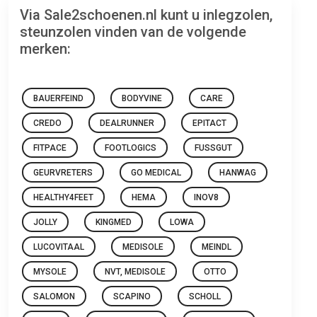
Via Sale2schoenen.nl kunt u inlegzolen,
steunzolen vinden van de volgende
merken:
BAUERFEIND
BODYVINE
CARE
CREDO
DEALRUNNER
EPITACT
FITPACE
FOOTLOGICS
FUSSGUT
GEURVRETERS
GO MEDICAL
HANWAG
HEALTHY4FEET
HEMA
INOV8
JOLLY
KINGMED
LOWA
LUCOVITAAL
MEDISOLE
MEINDL
MYSOLE
NVT, MEDISOLE
OTTO
SALOMON
SCAPINO
SCHOLL