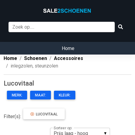
Home
Home
Schoenen
Accessoires
inlegzolen, steunzolen
Lucovitaal
MERK:
MAAT:
KLEUR:
LUCOVITAAL
Filter(s):
Sorteer op: