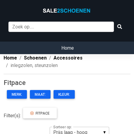
Home
Home
Schoenen
Accessoires
inlegzolen, steunzolen
Fitpace
MERK:
MAAT:
KLEUR:
FITPACE
Filter(s):
Sorteer op: