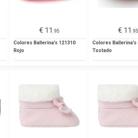
€ 11
€ 11
.95
.9
Colores Ballerina's 121310
Colores Ballerina's
Rojo
Tostado