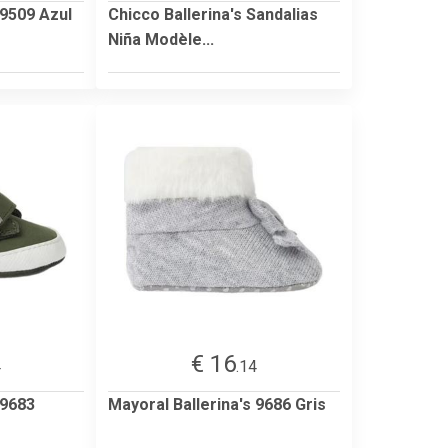
 9509 Azul
Chicco Ballerina's Sandalias
Niña Modèle...
€ 16
4
.14
 9683
Mayoral Ballerina's 9686 Gris