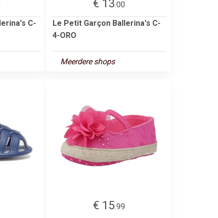
€ 13
0
.00
erina's C-
Le Petit Garçon Ballerina's C-
4-ORO
Meerdere shops
€ 15
5
.99