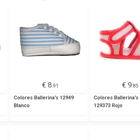
€ 8
€ 9
.91
.85
Colores Ballerina's 12949
Colores Ballerina's
Blanco
129373 Rojo