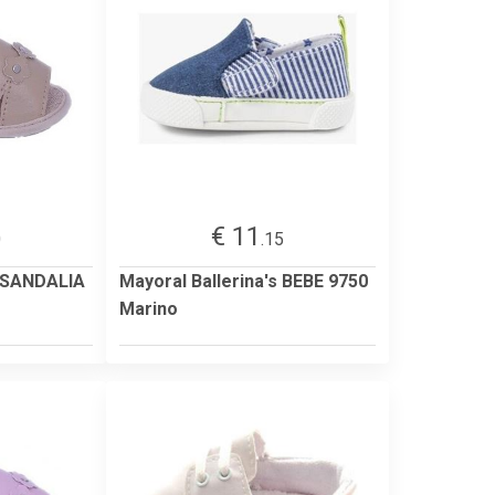
€ 11
0
.15
s SANDALIA
Mayoral Ballerina's BEBE 9750
Marino