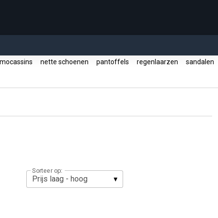
mocassins
nette schoenen
pantoffels
regenlaarzen
sandalen
Sorteer op: