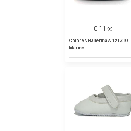
€ 11
.95
Colores Ballerina's 121310
Marino