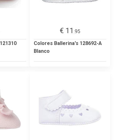
€ 11
5
.95
 121310
Colores Ballerina's 128692-A
Blanco