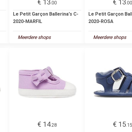
€ 13
€ 13
.00
.0
Le Petit Garçon Ballerina's C-
Le Petit Garçon Ball
2020-MARFIL
2020-ROSA
Meerdere shops
Meerdere shops
€ 14
€ 15
.28
.1