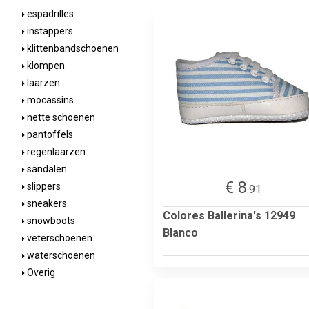
espadrilles
instappers
klittenbandschoenen
klompen
laarzen
mocassins
nette schoenen
pantoffels
regenlaarzen
sandalen
€ 8
slippers
.91
sneakers
Colores Ballerina's 12949
snowboots
Blanco
veterschoenen
waterschoenen
Overig