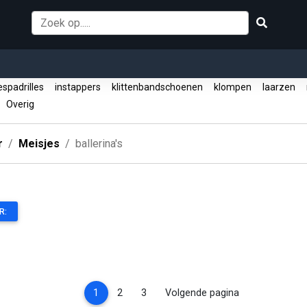
spadrilles
instappers
klittenbandschoenen
klompen
laarzen
Overig
r
Meisjes
ballerina's
R:
(current)
1
2
3
Volgende pagina