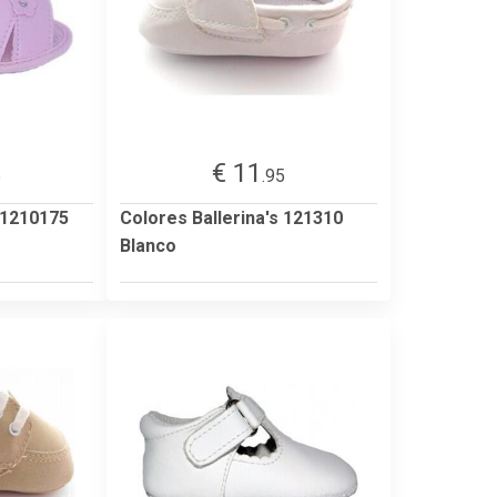
€ 11
5
.95
 1210175
Colores Ballerina's 121310
Blanco