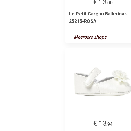
€ 13
.00
Le Petit Garçon Ballerina's
25215-ROSA
Meerdere shops
€ 13
.94