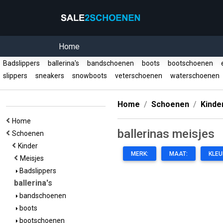
Home
Badslippers
ballerina's
bandschoenen
boots
bootschoenen
e
slippers
sneakers
snowboots
veterschoenen
waterschoenen
Home
Schoenen
Kinde
Home
ballerinas meisjes
Schoenen
Kinder
MERK:
MAAT:
KLEU
Meisjes
Badslippers
ballerina's
bandschoenen
boots
bootschoenen