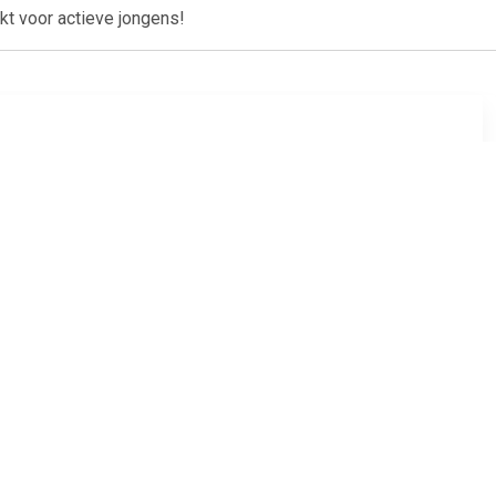
kt voor actieve jongens!
41
€ 58.95
en Hoog
Alessio