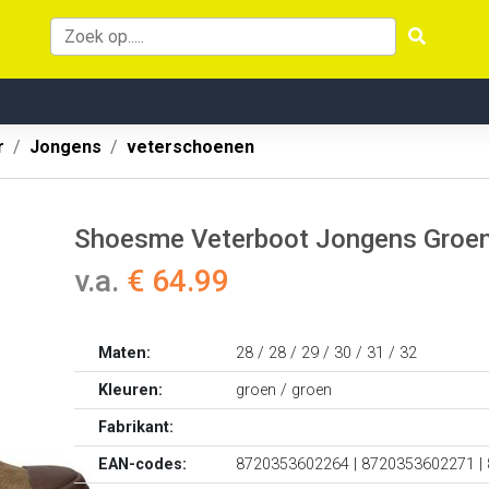
r
Jongens
veterschoenen
Shoesme Veterboot Jongens Groe
v.a.
€ 64.99
Maten:
28 / 28 / 29 / 30 / 31 / 32
Kleuren:
groen / groen
Fabrikant:
EAN-codes:
8720353602264 | 8720353602271 |