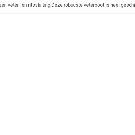
en veter- en ritssluiting.Deze robuuste veterboot is heel geschi
€ 24.99
€ 26.99
€ 50.
ns Seldam Sneaker
Vans Caldrone Sneaker
Veterschoen
Jongens Blauw
Jongens Grijs