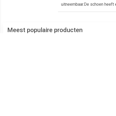
uitneembaar.De schoen heeft e
Meest populaire producten
€ 29.00
€ 38.37
Develab Veterboot
Replay Maze JR-1
Va
Jongens Blauw
JS540004S-3231 Zwart /
Blauw