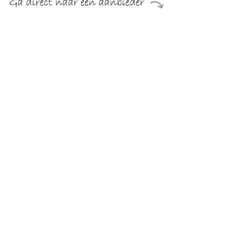
€ 70.99
Verzenden: € 0.00
4 werkdagen
Babyslofjes Superfit - Blauw Verkrijgbaar in jongensmaat.
20,22,23.
TERUG