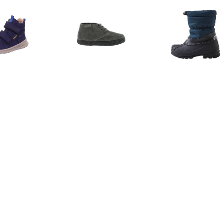
€ 80.50
€ 34.30
€ 44.
perfit Lage schoen
Laarzen 106793
Reima - Kid's
eze blauw (medium)
Wintersch
blauw/z
€ 34.30
€ 33.59
€ 43.