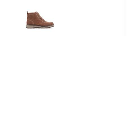
98
€ 39.58
 Nefar -
Sandalen Skechers
oenen,
Gravlen Brown 94060L-
wart
BRN
99
€ 48.99