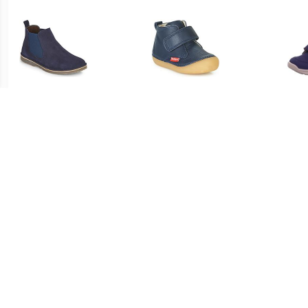
€ 44.09
€ 46.20
Laarzen HOVETTE
Laarzen Kickers SABIO
su
Bre
€ 35.00
€ 48.70