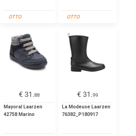
OTTO
OTTO
€ 31.
€ 31.
88
99
Mayoral Laarzen
La Modeuse Laarzen
42758 Marino
76382_P180917