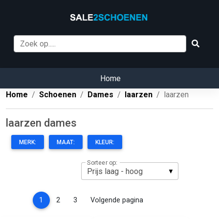
Home
Home
Schoenen
Dames
laarzen
laarzen
laarzen dames
MERK:
MAAT:
KLEUR:
Sorteer op:
(current)
1
2
3
Volgende pagina