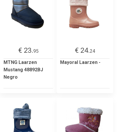
€ 23.
€ 24.
95
24
MTNG Laarzen
Mayoral Laarzen -
Mustang 48892BJ
Negro