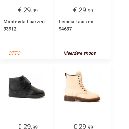
€ 29.
€ 29.
99
99
Montevita Laarzen
Leindia Laarzen
93912
94637
OTTO
Meerdere shops
€ 29.
€ 29.
99
99