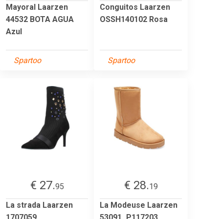
Mayoral Laarzen
Conguitos Laarzen
44532 BOTA AGUA
OSSH140102 Rosa
Azul
Spartoo
Spartoo
€ 27.
€ 28.
95
19
La strada Laarzen
La Modeuse Laarzen
1707059
53091_P117203