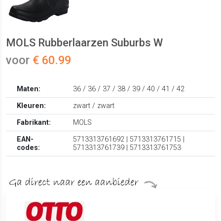
MOLS Rubberlaarzen Suburbs W
voor
€ 60.99
Maten:
36 / 36 / 37 / 38 / 39 / 40 / 41 / 42
Kleuren:
zwart / zwart
Fabrikant:
MOLS
EAN-
5713313761692 | 5713313761715 |
codes:
5713313761739 | 5713313761753