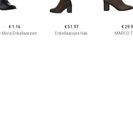
€ 1.16
€ 51.97
€ 29.
 Mora Enkellaarzen
Enkellaarsjes Hak
MARCO T
Enkellaarsje D
€ 139.93
€ 121.00
€ 69.
kellaarsjes Dames
Lilian 11778 enkellaars
Howler chels
(Zwart)
zwar