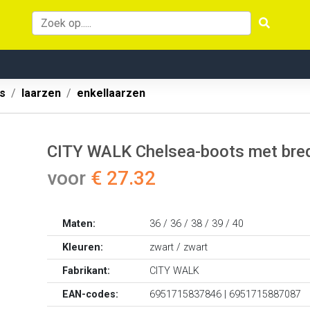
s
laarzen
enkellaarzen
CITY WALK Chelsea-boots met bred
voor
€ 27.32
Maten:
36 / 36 / 38 / 39 / 40
Kleuren:
zwart / zwart
Fabrikant:
CITY WALK
EAN-codes:
6951715837846 | 6951715887087