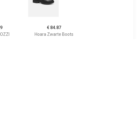
99
€ 84.87
OZZI
Hoara Zwarte Boots
ames Taupe
95
€ 119.00
ea boots
Enkellaars Lucie Ankie
t
Donkergrijs