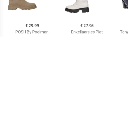
€ 29.99
€ 27.95
POSH By Poelman
Enkellaarsjes Plat
Tony
Damesboot Beige
€ 27.32
€ 107.22
CITY WALK Chelsea-boots
Enkellaarsjes Hak
En
met brede stretch