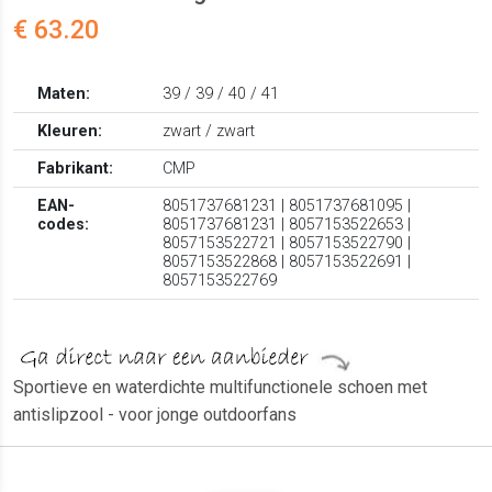
€ 63.20
Maten:
39 / 39 / 40 / 41
Kleuren:
zwart / zwart
Fabrikant:
CMP
EAN-
8051737681231 | 8051737681095 |
codes:
8051737681231 | 8057153522653 |
8057153522721 | 8057153522790 |
8057153522868 | 8057153522691 |
8057153522769
Sportieve en waterdichte multifunctionele schoen met
antislipzool - voor jonge outdoorfans