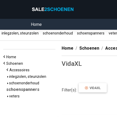
Home
inlegzolen, steunzolen
schoenonderhoud
schoenspanners
vete
Home
Schoenen
Acces
Home
VidaXL
Schoenen
Accessoires
inlegzolen, steunzolen
schoenonderhoud
VIDAXL
schoenspanners
Filter(s):
veters