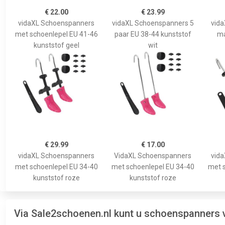
€ 22.00
€ 23.99
vidaXL Schoenspanners
vidaXL Schoenspanners 5
vid
met schoenlepel EU 41-46
paar EU 38-44 kunststof
ma
kunststof geel
wit
€ 29.99
€ 17.00
vidaXL Schoenspanners
VidaXL Schoenspanners
vid
met schoenlepel EU 34-40
met schoenlepel EU 34-40
met s
kunststof roze
kunststof roze
Via Sale2schoenen.nl kunt u schoenspanners 