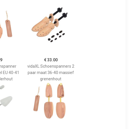
99
€ 33.00
nspanner
vidaXL Schoenspanners 2
l EU 40-41
paar maat 36-40 massief
derhout
grenenhout