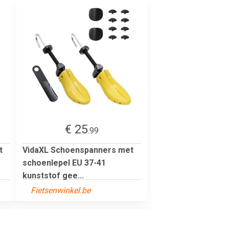
€ 25
.99
t
VidaXL Schoenspanners met
schoenlepel EU 37-41
kunststof gee...
Fietsenwinkel.be