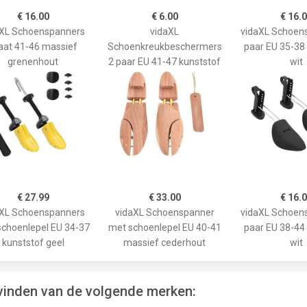
€ 16.00
€ 6.00
€ 16.
aXL Schoenspanners
vidaXL
vidaXL Schoen
at 41-46 massief
Schoenkreukbeschermers
paar EU 35-38
grenenhout
2 paar EU 41-47 kunststof
wit
€ 27.99
€ 33.00
€ 16.
aXL Schoenspanners
vidaXL Schoenspanner
vidaXL Schoen
choenlepel EU 34-37
met schoenlepel EU 40-41
paar EU 38-44
kunststof geel
massief cederhout
wit
vinden van de volgende merken: