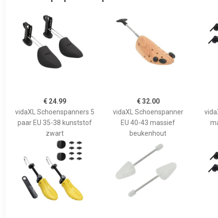
€ 24.99
€ 32.00
vidaXL Schoenspanners 5
vidaXL Schoenspanner
vid
paar EU 35-38 kunststof
EU 40-43 massief
ma
zwart
beukenhout