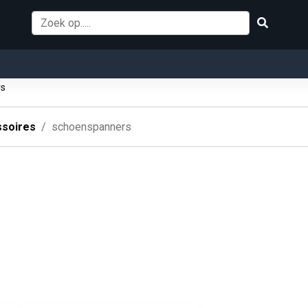
rs
soires
schoenspanners