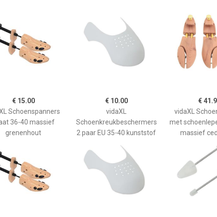
€ 15.00
€ 10.00
€ 41.
aXL Schoenspanners
vidaXL
vidaXL Schoe
at 36-40 massief
Schoenkreukbeschermers
met schoenlepe
grenenhout
2 paar EU 35-40 kunststof
massief ce