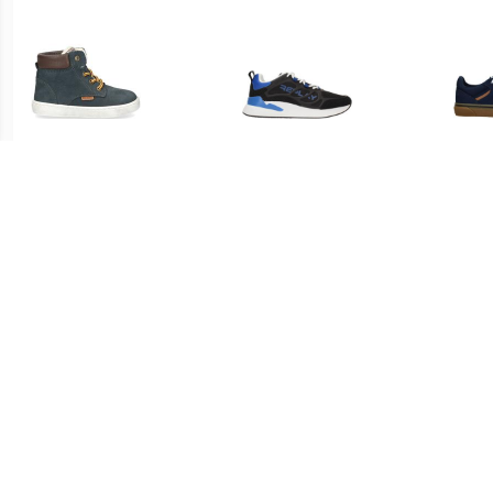
€ 29.00
€ 38.37
Develab Veterboot
Replay Maze JR-1
Va
Jongens Blauw
JS540004S-3231 Zwart /
Blauw
€ 39.99
€ 42.49
Max Mid
Replay Cobra Veterboot
Ve