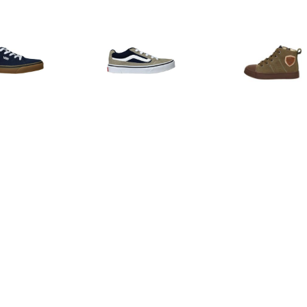
€ 24.99
€ 26.99
€ 50.
ns Seldam Sneaker
Vans Caldrone Sneaker
Veterschoen
Jongens Blauw
Jongens Grijs
€ 29.99
€ 54.99
€ 44.
terschoenen Laag
Shoesme Veterboot
Veterschoen