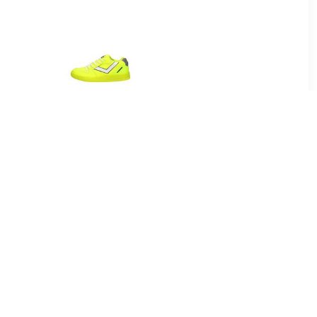
41
€ 58.95
en Hoog
Alessio
99
€ 24.99
en Laag
Jongens Veterschoenen