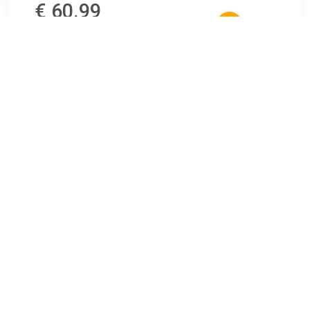
€ 60.99
Verzenden: € 4.95
beschikbaar - binnen 2-3
werkdagen bij jou
Timberland Veterschoenen POKEY PINE MID LACE UP
WITH ZIP BOOT Winterlaarzen, veterschoenen,
winterschoenen
TERUG
Algemeen