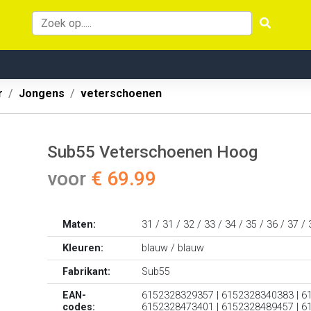
r
Jongens
veterschoenen
Sub55 Veterschoenen Hoog
voor
€ 69.99
Maten:
31 / 31 / 32 / 33 / 34 / 35 / 36 / 37 / 
Kleuren:
blauw / blauw
Fabrikant:
Sub55
EAN-
6152328329357 | 6152328340383 | 6
codes:
6152328473401 | 6152328489457 | 6