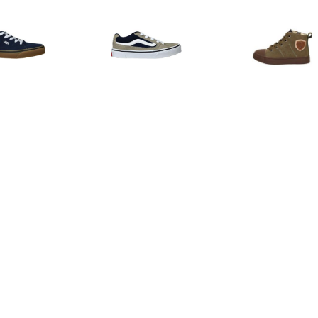
€ 24.99
€ 26.99
€ 50.
ns Seldam Sneaker
Vans Caldrone Sneaker
Veterschoen
Jongens Blauw
Jongens Grijs
€ 29.99
€ 54.99
€ 44.
terschoenen Laag
Shoesme Veterboot
Veterschoen
Jongens Groen