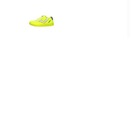
41
€ 58.95
en Hoog
Alessio
99
€ 24.99
en Laag
Jongens Veterschoenen