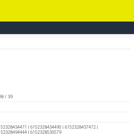
38 / 39
152328434471 | 6152328434495 | 6152328437472 |
152328494444 | 6152328530579