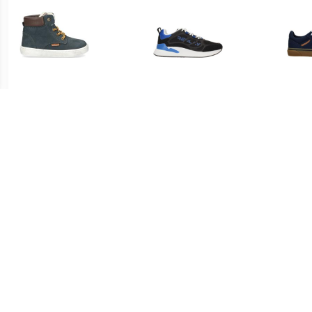
€ 29.00
€ 38.37
Develab Veterboot
Replay Maze JR-1
Va
Jongens Blauw
JS540004S-3231 Zwart /
Blauw
€ 39.99
€ 42.49
Max Mid
Replay Cobra Veterboot
Ve
Jongens Zwart/Multi