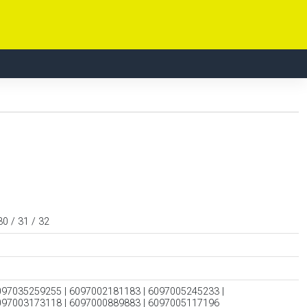
30 / 31 / 32
097035259255 | 6097002181183 | 6097005245233 |
097003173118 | 6097000889883 | 6097005117196