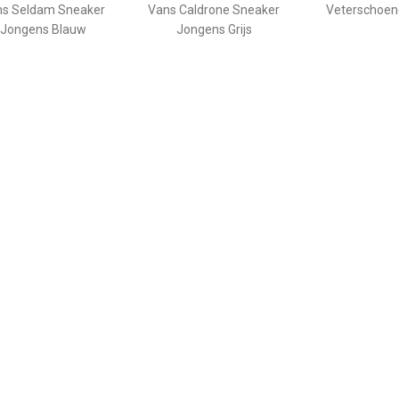
ns Seldam Sneaker
Vans Caldrone Sneaker
Veterschoen
Jongens Blauw
Jongens Grijs
€ 29.99
€ 54.99
€ 44.
terschoenen Laag
Shoesme Veterboot
Veterschoen
Jongens Groen