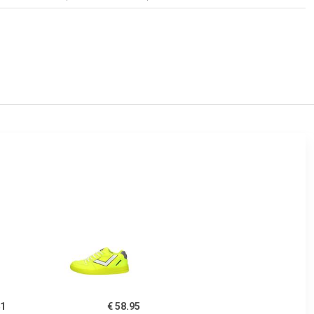
41
€ 58.95