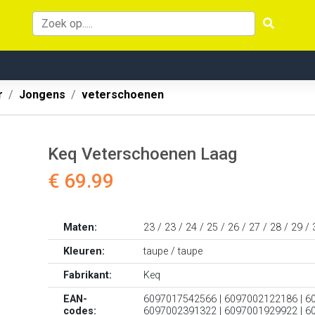
r
Jongens
veterschoenen
Keq Veterschoenen Laag
€ 69.99
Maten:
23 / 23 / 24 / 25 / 26 / 27 / 28 / 29 / 
Kleuren:
taupe / taupe
Fabrikant:
Keq
EAN-
6097017542566 | 6097002122186 | 6
codes:
6097002391322 | 6097001929922 | 6