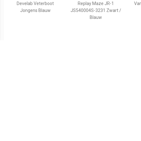
Develab Veterboot
Replay Maze JR-1
Va
Jongens Blauw
JS540004S-3231 Zwart /
Blauw
€ 39.99
€ 42.49
Max Mid
Replay Cobra Veterboot
Ve
Jongens Zwart/Multi