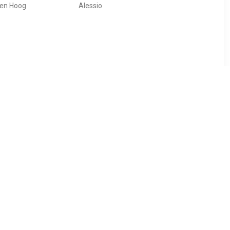
en Hoog
Alessio
99
€ 24.99
en Laag
Jongens Veterschoenen