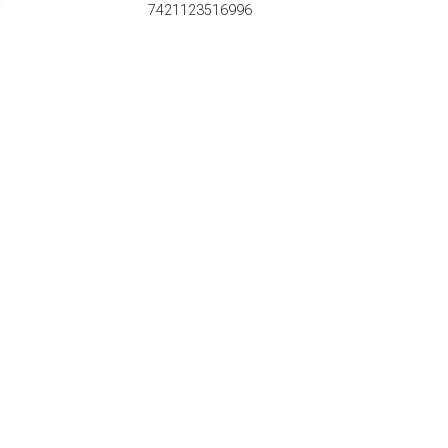
7421123516996
Veterschoenen Hoog groen in maat 24 van Keq
TERUG
Algemeen
Koopadvies, FAQ over?
Privacy Policy
Cookies
Disclaimer