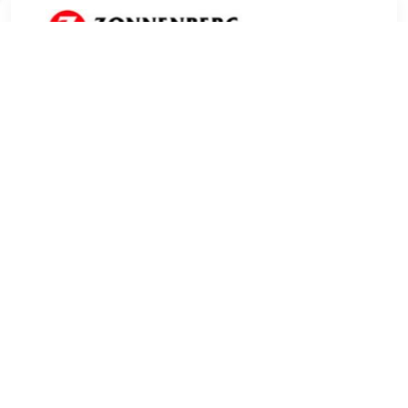
€ 79.75
Verzenden: € 0.00
1 werkdag
Hip Shoe Style stoere en comfortabele halfhoge jongens
veterboot. Deze high top sneaker van Hip Shoe Style heeft
als artikelnummer: H1200-244-46CO-AC-0000. De kleur is
dark blue combi oftewel donkerblauw met cognac kleurige
accenten. Deze stoere sneaker heeft een beige kuipzool en
naast een vetersluiting heeft deze boot ook een ritssluiting
voor extra draagcomfort. Het materiaal is nubuck leer met
een leren voering en een leder uitneembaar voetbed.