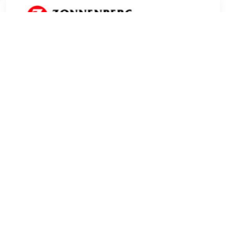
€ 79.75
Verzenden: € 0.00
1 werkdag
Hip Shoe Style stoere en trendy halfhoge jongens sneaker.
Deze high top sneaker van Hip Shoe Style heeft als
artikelnummer: H1803-254-28CO. De kleur is dk. brown
oftewel donkerbruin gecombineerd met beige en offwhite
met een honingkleur kuipzool. De voering is van leer met
een leder uitneembaar voetbed. Naast de vetersluiting heeft
de sneaker ook een ritssluiting aan de binnenzijde zodat je
de schoenen gemakkelijk aan en uit kunt trekken.