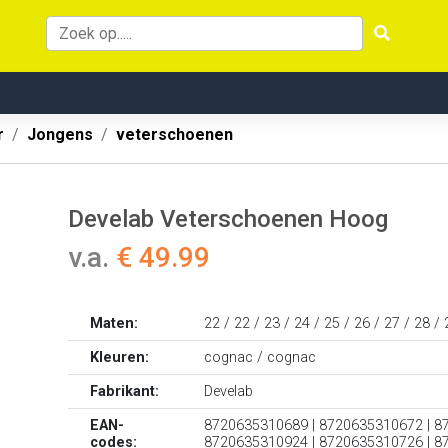
r
Jongens
veterschoenen
Develab Veterschoenen Hoog
v.a.
€ 49.99
Maten:
22 / 22 / 23 / 24 / 25 / 26 / 27 / 28 / 
Kleuren:
cognac / cognac
Fabrikant:
Develab
EAN-
8720635310689 | 8720635310672 | 8
codes:
8720635310924 | 8720635310726 | 8