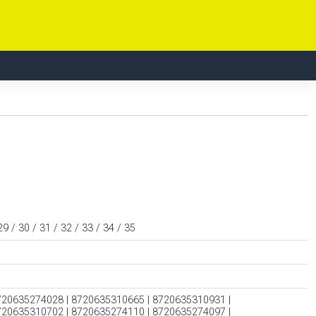
29 / 30 / 31 / 32 / 33 / 34 / 35
720635274028 | 8720635310665 | 8720635310931 |
720635310702 | 8720635274110 | 8720635274097 |