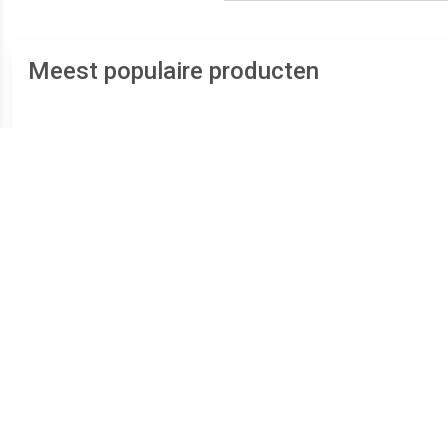
Meest populaire producten
€ 29.00
€ 38.37
Develab Veterboot
Replay Maze JR-1
Va
Jongens Blauw
JS540004S-3231 Zwart /
Blauw