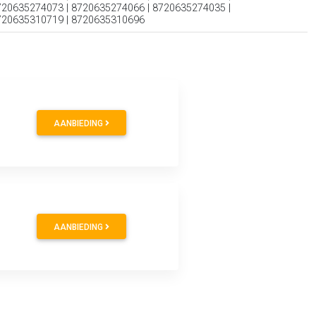
720635274073 | 8720635274066 | 8720635274035 |
720635310719 | 8720635310696
AANBIEDING
AANBIEDING