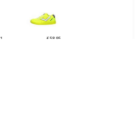
41
€ 58.95
en Hoog
Alessio
99
€ 24.99
en Laag
Jongens Veterschoenen