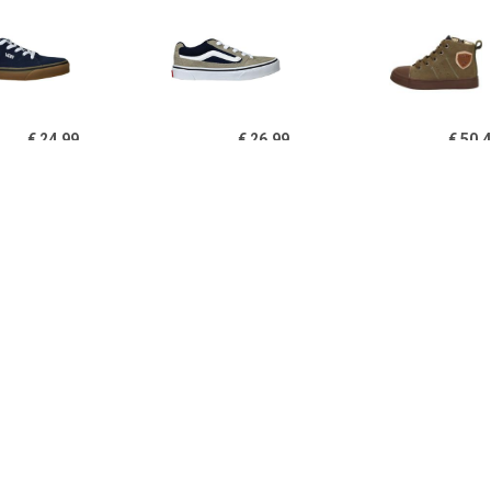
€ 24.99
€ 26.99
€ 50.
ns Seldam Sneaker
Vans Caldrone Sneaker
Veterschoen
Jongens Blauw
Jongens Grijs
€ 29.99
€ 54.99
€ 44.
terschoenen Laag
Shoesme Veterboot
Veterschoen
Jongens Groen