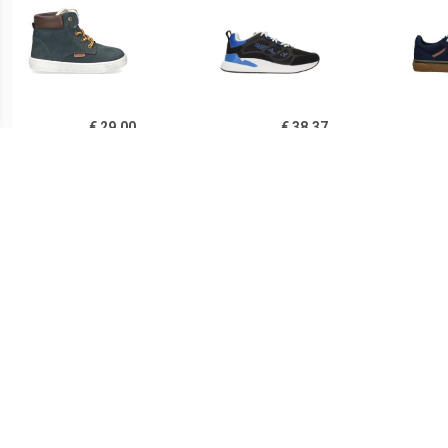
€ 29.00
€ 38.37
Develab Veterboot
Replay Maze JR-1
Va
Jongens Blauw
JS540004S-3231 Zwart /
Blauw
€ 39.99
€ 42.49
Max Mid
Replay Cobra Veterboot
Ve
Jongens Zwart/Multi