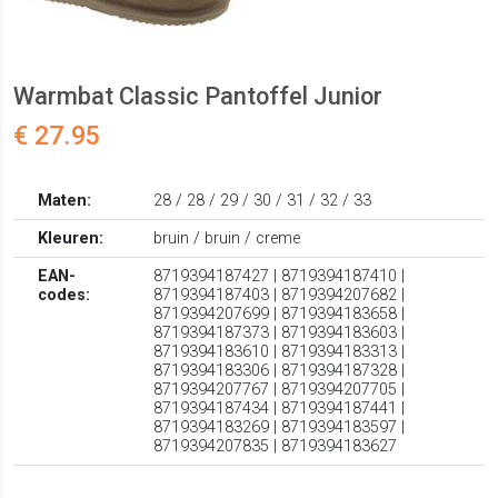
Warmbat Classic Pantoffel Junior
€ 27.95
Maten:
28 / 28 / 29 / 30 / 31 / 32 / 33
Kleuren:
bruin / bruin / creme
EAN-
8719394187427 | 8719394187410 |
codes:
8719394187403 | 8719394207682 |
8719394207699 | 8719394183658 |
8719394187373 | 8719394183603 |
8719394183610 | 8719394183313 |
8719394183306 | 8719394187328 |
8719394207767 | 8719394207705 |
8719394187434 | 8719394187441 |
8719394183269 | 8719394183597 |
8719394207835 | 8719394183627