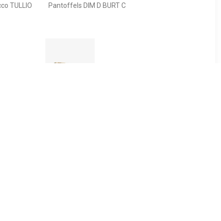
cco TULLIO
Pantoffels DIM D BURT C
39
€ 10.39
loffen met
Thu!s kinder pantoffels
 print
dierenpoot