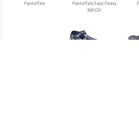
Pantoffels
Pantoffels Easy Peasy
P
IMOOV
€ 19.99
€ 16.10
Warme slofjes, haai
Pantoffels TULLIO
Pant