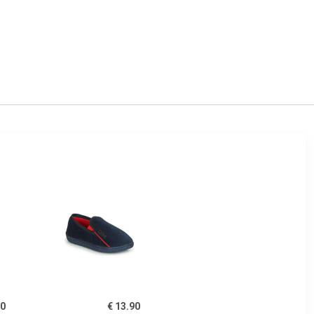
00
€ 13.90