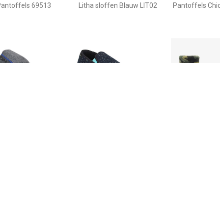
antoffels 69513
Litha sloffen Blauw LIT02
Pantoffels Chi
€ 13.90
€ 14.90
€ 10.
offels D BYRONCAT C
Pantoffels D PERSIA C
Thu!s kinder s
camouflage