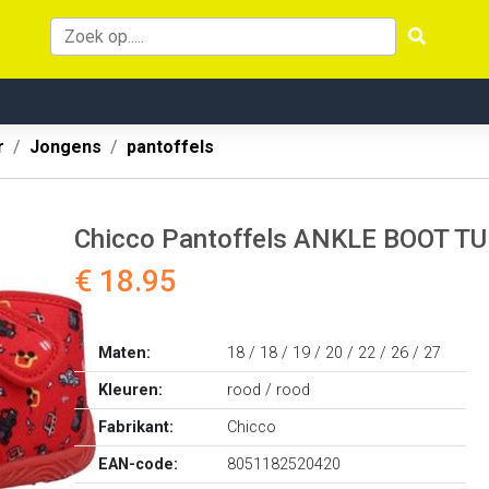
r
Jongens
pantoffels
Chicco Pantoffels ANKLE BOOT TU
€ 18.95
Maten:
18 / 18 / 19 / 20 / 22 / 26 / 27
Kleuren:
rood / rood
Fabrikant:
Chicco
EAN-code:
8051182520420