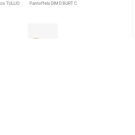
cco TULLIO
Pantoffels DIM D BURT C
39
€ 10.39
loffen met
Thu!s kinder pantoffels
 print
dierenpoot