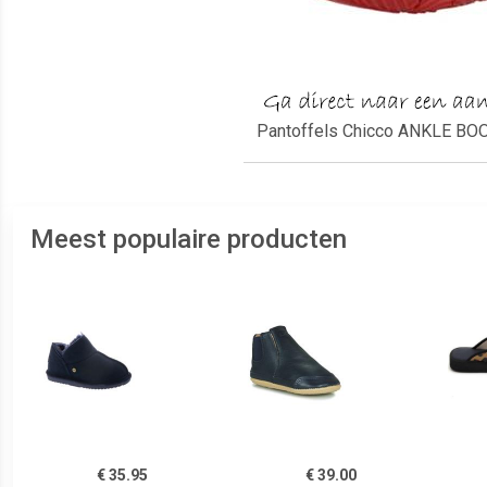
Pantoffels Chicco ANKLE BOOT
Meest populaire producten
€ 35.95
€ 39.00