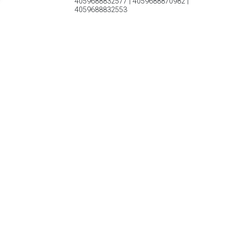
4059688832577 | 4059688870982 |
4059688832553
Hoge Sneakers Ricosta Georgie Marine Verkrijgbaar in
jongensmaat. 23,24.
TERUG
Algemeen
Koopadvies, FAQ over?
Privacy Policy
Cookies