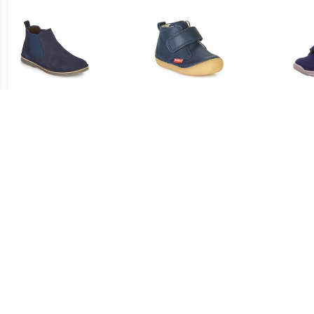
€ 44.09
€ 46.20
Laarzen HOVETTE
Laarzen Kickers SABIO
su
Bre
€ 35.00
€ 48.70