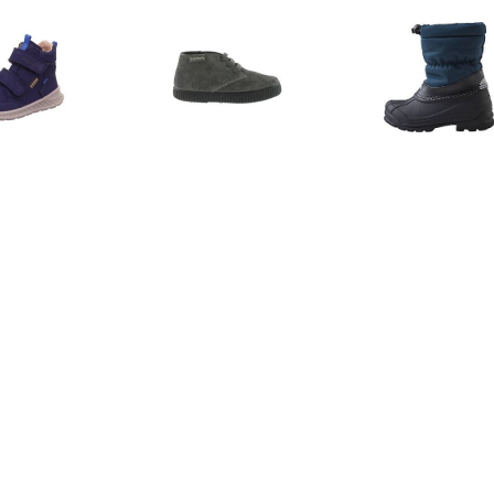
€ 80.50
€ 34.30
€ 44.
perfit Lage schoen
Laarzen 106793
Reima - Kid's
eze blauw (medium)
Wintersch
blauw/z
€ 34.30
€ 33.59
€ 43.