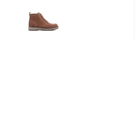
98
€ 39.58
 Nefar -
Sandalen Skechers
oenen,
Gravlen Brown 94060L-
wart
BRN
99
€ 48.99