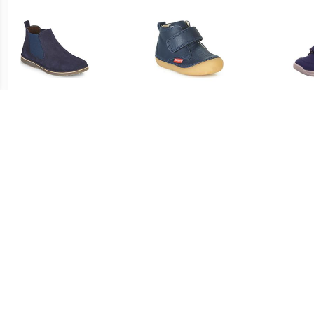
€ 44.09
€ 46.20
Laarzen HOVETTE
Laarzen Kickers SABIO
su
Bre
€ 35.00
€ 48.70