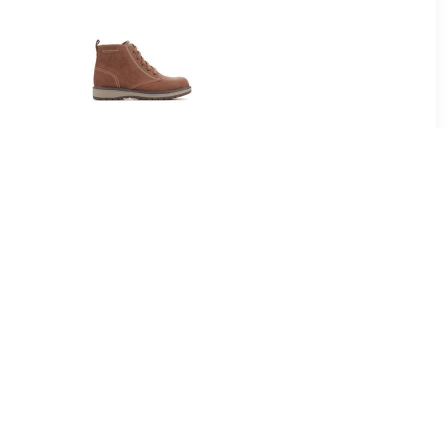
98
€ 39.58
 Nefar -
Sandalen Skechers
oenen,
Gravlen Brown 94060L-
wart
BRN
99
€ 48.99