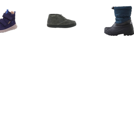
€ 80.50
€ 34.30
€ 44.
perfit Lage schoen
Laarzen 106793
Reima - Kid's
eze blauw (medium)
Wintersch
blauw/z
€ 34.30
€ 33.59
€ 43.